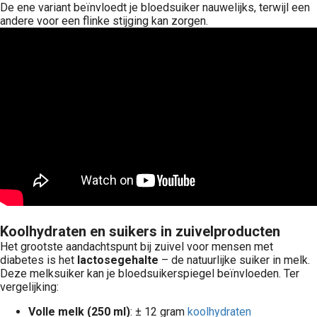
De ene variant beïnvloedt je bloedsuiker nauwelijks, terwijl een
andere voor een flinke stijging kan zorgen.
Koolhydraten en suikers in zuivelproducten
Het grootste aandachtspunt bij zuivel voor mensen met
diabetes is het
lactosegehalte
– de natuurlijke suiker in melk.
Deze melksuiker kan je bloedsuikerspiegel beïnvloeden. Ter
vergelijking:
Volle melk (250 ml)
: ± 12 gram
koolhydraten