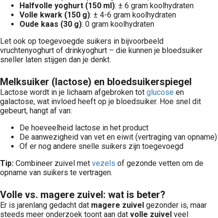
Halfvolle yoghurt (150 ml)
: ± 6 gram koolhydraten
Volle kwark (150 g)
: ± 4-6 gram koolhydraten
Oude kaas (30 g)
: 0 gram koolhydraten
Let ook op toegevoegde suikers in bijvoorbeeld
vruchtenyoghurt of drinkyoghurt – die kunnen je bloedsuiker
sneller laten stijgen dan je denkt.
Melksuiker (lactose) en bloedsuikerspiegel
Lactose wordt in je lichaam afgebroken tot
glucose
en
galactose, wat invloed heeft op je bloedsuiker. Hoe snel dit
gebeurt, hangt af van:
De hoeveelheid lactose in het product
De aanwezigheid van vet en eiwit (vertraging van opname)
Of er nog andere snelle suikers zijn toegevoegd
Tip:
Combineer zuivel met
vezels
of gezonde vetten om de
opname van suikers te vertragen.
Volle vs. magere zuivel: wat is beter?
Er is jarenlang gedacht dat
magere zuivel
gezonder is, maar
steeds meer onderzoek toont aan dat
volle zuivel
veel